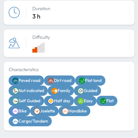
Duration
3 h
Difficulty
Characteristics
Paved road
Dirt road
Flat land
Not indicated
Family
Guided
Self Guided
Half day
Easy
Flat
Bike
Joelette
Handbike
Cargo/Tandem