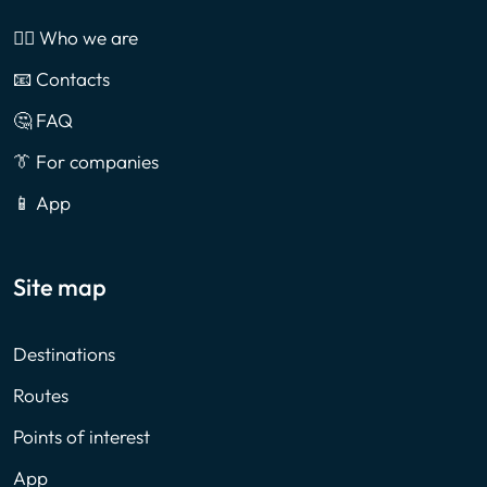
🙎‍♂️ Who we are
📧 Contacts
🤔 FAQ
👔 For companies
📱 App
Site map
Destinations
Routes
Points of interest
App