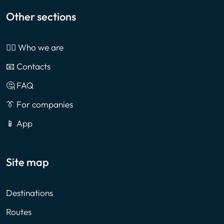
Other sections
🙎‍♂️ Who we are
📧 Contacts
🤔 FAQ
👔 For companies
📱 App
Site map
Destinations
Routes