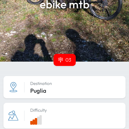
ebike mtb
03
Destination
Puglia
Difficulty