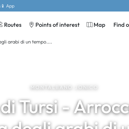
s
📱 App
Routes
Points of interest
Map
Find 
MONTALBANO JONICO
i Tursi - Arroc
a degli arabi di 