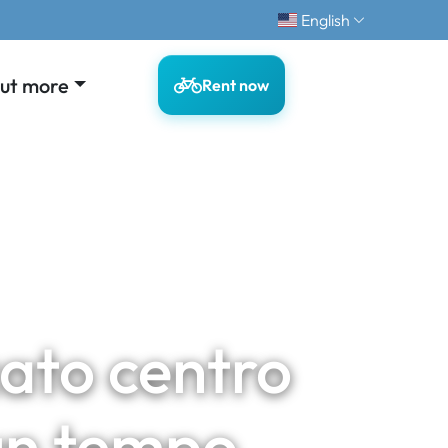
English
out more
Rent now
cato centro
un tempo....