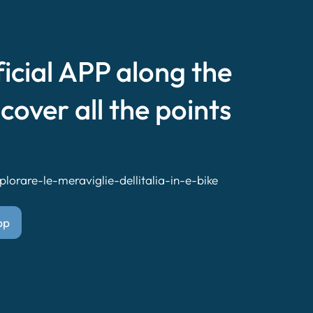
ficial APP along the
scover all the points
lorare-le-meraviglie-dellitalia-in-e-bike
pp