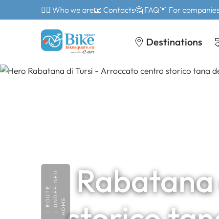
🙎‍♂️ Who we are
📧 Contacts
🤔 FAQ
👔 For companie
Destinations
Rabatana d
UNDEFINED
ROUTE
HOME
storico tan