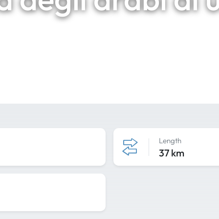
Length
37 km