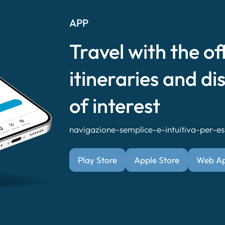
APP
Travel with the of
itineraries and di
of interest
navigazione-semplice-e-intuitiva-per-esp
Play Store
Apple Store
Web A