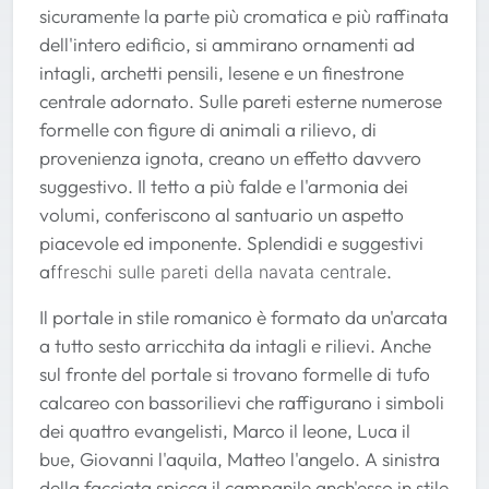
sicuramente la parte più cromatica e più raffinata
dell'intero edificio, si ammirano ornamenti ad
intagli, archetti pensili, lesene e un finestrone
centrale adornato. Sulle pareti esterne numerose
formelle con figure di animali a rilievo, di
provenienza ignota, creano un effetto davvero
suggestivo. Il tetto a più falde e l'armonia dei
volumi, conferiscono al santuario un aspetto
piacevole ed imponente. Splendidi e suggestivi
a
.
ffreschi sulle pareti della navata centrale
Il portale in stile romanico è formato da un'arcata
a tutto sesto arricchita da intagli e rilievi. Anche
sul fronte del portale si trovano formelle di tufo
calcareo con bassorilievi che raffigurano i simboli
dei quattro evangelisti, Marco il leone, Luca il
bue, Giovanni l'aquila, Matteo l'angelo. A sinistra
della facciata spicca il campanile anch'esso in stile