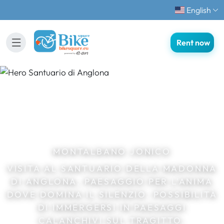
English
Rent now
MONTALBANO JONICO
VISITA AL SANTUARIO DELLA MADONNA
DI ANGLONA, PAESAGGIO PER L'ANIMA
DOVE DOMINA IL SILENZIO. POSSIBILITÀ
DI IMMERGERSI IN PAESAGGI
CALANCHIVI SUL TRAGITTO.