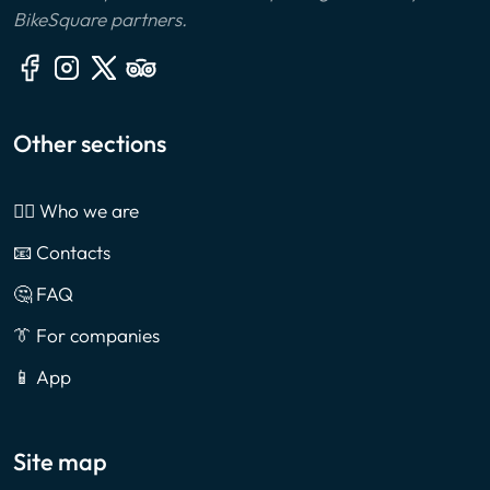
BikeSquare partners.
Other sections
🙎‍♂️ Who we are
📧 Contacts
🤔 FAQ
👔 For companies
📱 App
Site map