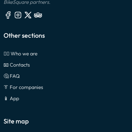
BikeSquare partners.
Other sections
🙎‍♂️ Who we are
📧 Contacts
🤔 FAQ
👔 For companies
📱 App
Site map