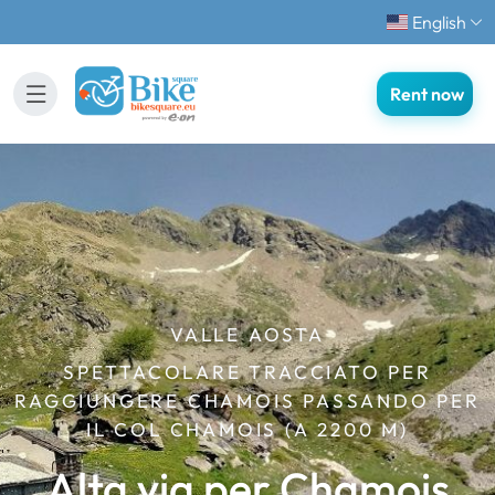
English
Rent now
VALLE AOSTA
SPETTACOLARE TRACCIATO PER
RAGGIUNGERE CHAMOIS PASSANDO PER
IL COL CHAMOIS (A 2200 M)
Alta via per Chamois