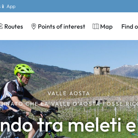
s
📱 App
Routes
Points of interest
Map
Find 
VALLE AOSTA
GINATO CHE LA VALLE D'AOSTA FOSSE RICC
do tra meleti e