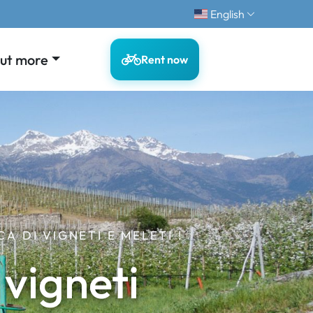
English
out more
Rent now
A DI VIGNETI E MELETI !
 vigneti