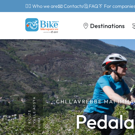
🙎‍♂️ Who we are
📧 Contacts
🤔 FAQ
👔 For companie
Destinations
VALLE AOSTA
CHI L'AVREBBE MAI IMMA
Pedalan
ROUTE
HOME