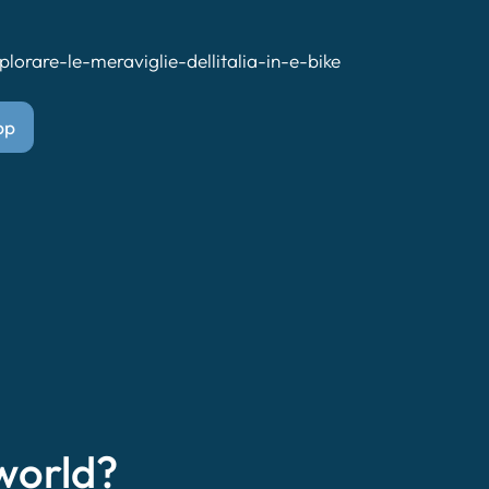
lorare-le-meraviglie-dellitalia-in-e-bike
pp
world?