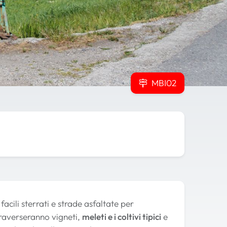
MBI02
cili sterrati e strade asfaltate per
ttraverseranno vigneti,
meleti e i coltivi tipici
e