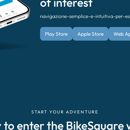
of interest
navigazione-semplice-e-intuitiva-per-esp
Play Store
Apple Store
Web A
START YOUR ADVENTURE
 to enter the BikeSquare 