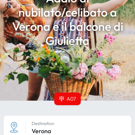
nubilato/celibato a
Verona e il balcone di
Giulietta
A07
Destination
Verona