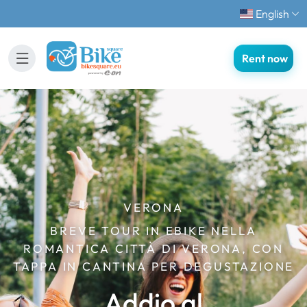
English
Rent now
VERONA
BREVE TOUR IN EBIKE NELLA
ROMANTICA CITTÀ DI VERONA, CON
TAPPA IN CANTINA PER DEGUSTAZIONE
Addio al