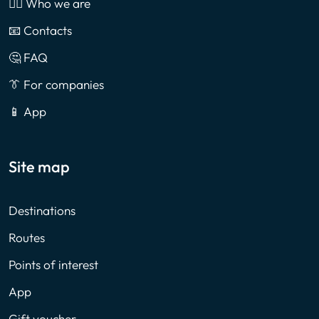
🙎‍♂️ Who we are
📧 Contacts
🤔 FAQ
👔 For companies
📱 App
Site map
Destinations
Routes
Points of interest
App
Gift voucher