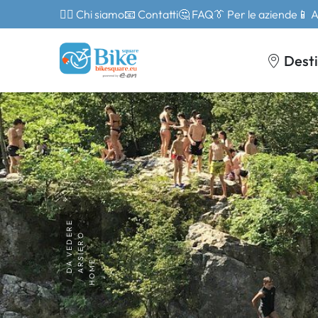
🙎‍♂️ Chi siamo
📧 Contatti
🤔 FAQ
👔 Per le aziende
📱 
Desti
DA VEDERE
ARSIERO
HOME