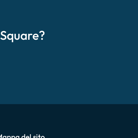
eSquare?
appa del sito