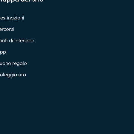
estinazioni
ercorsi
unti di interesse
pp
uono regalo
oleggia ora