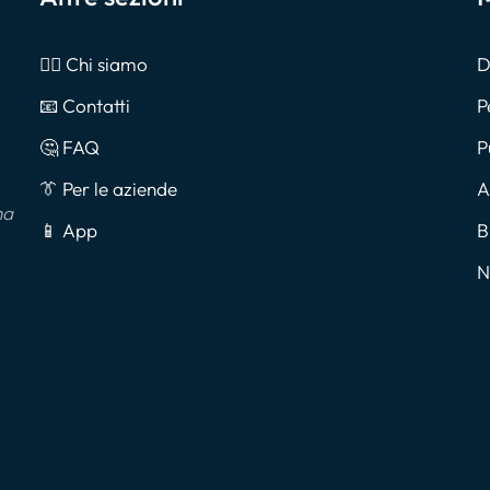
🙎‍♂️ Chi siamo
D
📧 Contatti
P
🤔 FAQ
P
👔 Per le aziende
A
na
📱 App
B
N