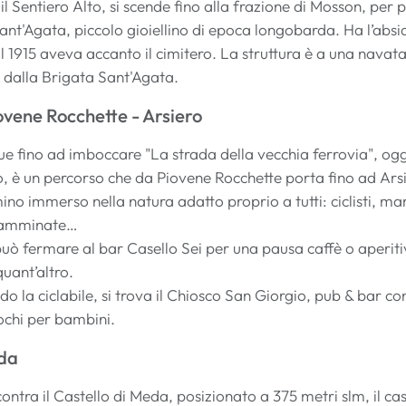
l Sentiero Alto, si scende fino alla frazione di Mosson, per 
Sant'Agata, piccolo gioiellino di epoca longobarda. Ha l’absid
al 1915 aveva accanto il cimitero. La struttura è a una navata
 dalla Brigata Sant'Agata.
ovene Rocchette - Arsiero
e fino ad imboccare "La strada della vecchia ferrovia", oggi
, è un percorso che da Piovene Rocchette porta fino ad Ars
no immerso nella natura adatto proprio a tutti: ciclisti, m
 camminate…
può fermare al bar Casello Sei per una pausa caffè o aperitivo
quant’altro.
o la ciclabile, si trova il Chiosco San Giorgio, pub & bar co
ochi per bambini.
eda
ncontra il Castello di Meda, posizionato a 375 metri slm, il c