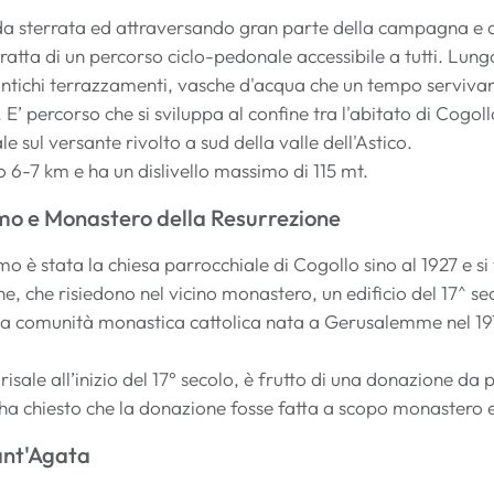
da sterrata ed attraversando gran parte della campagna e de
tratta di un percorso ciclo-pedonale accessibile a tutti. Lung
 antichi terrazzamenti, vasche d'acqua che un tempo servivano
 E’ percorso che si sviluppa al confine tra l'abitato di Cogollo
e sul versante rivolto a sud della valle dell'Astico.
o 6-7 km e ha un dislivello massimo di 115 mt.
mo e Monastero della Resurrezione
o è stata la chiesa parrocchiale di Cogollo sino al 1927 e si
e, che risiedono nel vicino monastero, un edificio del 17^ se
a comunità monastica cattolica nata a Gerusalemme nel 1978
risale all’inizio del 17° secolo, è frutto di una donazione da p
a chiesto che la donazione fosse fatta a scopo monastero e 
ant'Agata