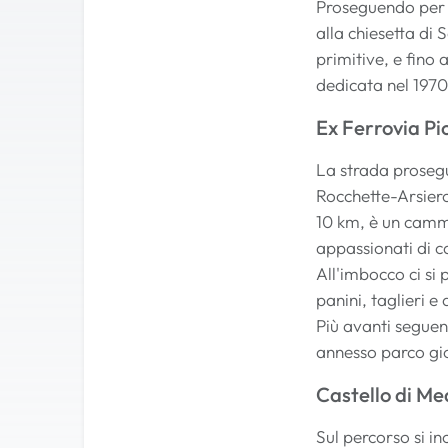
Proseguendo per i
alla chiesetta di 
primitive, e fino 
dedicata nel 1970
Ex Ferrovia Pi
La strada prosegu
Rocchette-Arsiero
10 km, è un cammi
appassionati di
All'imbocco ci si 
panini, taglieri e 
Più avanti seguend
annesso parco gi
Castello di M
Sul percorso si i