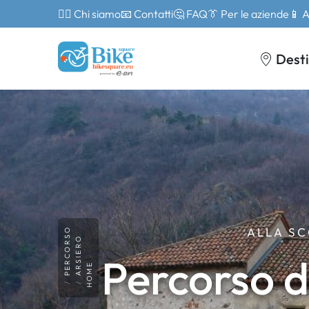
🙎‍♂️ Chi siamo
📧 Contatti
🤔 FAQ
👔 Per le aziende
📱 
Desti
ALLA SC
PERCORSO
ARSIERO
Percorso d
HOME