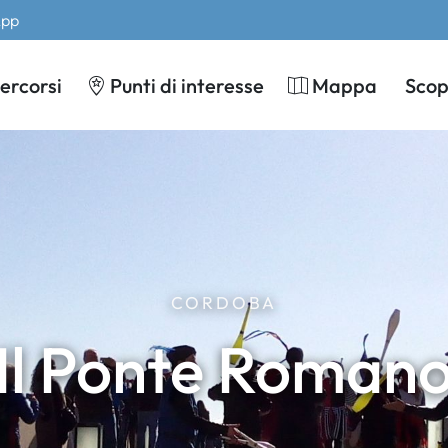
App
ercorsi
Punti di interesse
Mappa
Scopr
CORDOBA
Il Ponte Roman