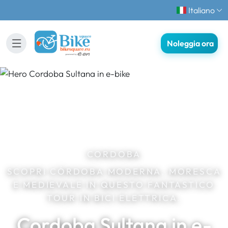
Italiano
Noleggia ora
CORDOBA
SCOPRI CÓRDOBA MODERNA, MORESCA
E MEDIEVALE IN QUESTO FANTASTICO
TOUR IN BICI ELETTRICA.
Cordoba Sultana in e-