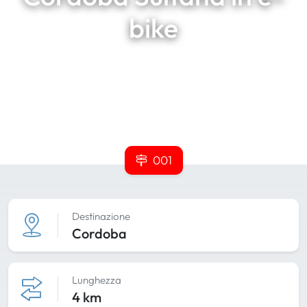
bike
001
Destinazione
Cordoba
Lunghezza
4 km