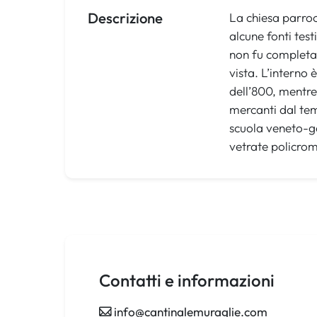
Descrizione
La chiesa parroc
alcune fonti test
non fu completat
vista. L’interno 
dell’800, mentre
mercanti dal tem
scuola veneto-gar
vetrate policrom
Contatti e informazioni
info@cantinalemuraglie.com