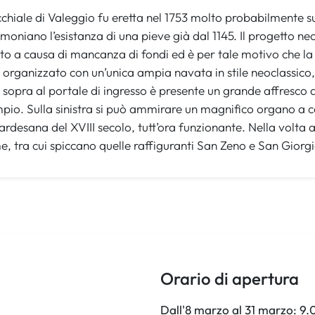
chiale di Valeggio fu eretta nel 1753 molto probabilmente sui
imoniano l’esistanza di una pieve già dal 1145. Il progetto neo
o a causa di mancanza di fondi ed è per tale motivo che la 
è organizzato con un’unica ampia navata in stile neoclassico,
 sopra al portale di ingresso è presente un grande affresco d
pio. Sulla sinistra si può ammirare un magnifico organo a c
desana del XVIII secolo, tutt’ora funzionante. Nella volta a 
e, tra cui spiccano quelle raffiguranti San Zeno e San Giorgi
Orario di apertura
Dall'8 marzo al 31 marzo: 9.