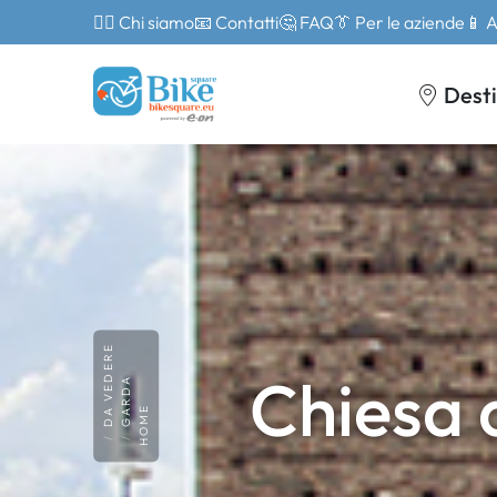
🙎‍♂️ Chi siamo
📧 Contatti
🤔 FAQ
👔 Per le aziende
📱 
Desti
DA VEDERE
Chiesa 
GARDA
HOME