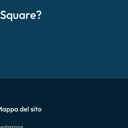
eSquare?
appa del sito
estinazioni