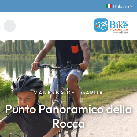
Italiano
MANERBA DEL GARDA
Punto Panoramico della
Rocca