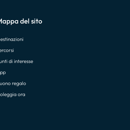
appa del sito
estinazioni
ercorsi
unti di interesse
pp
uono regalo
oleggia ora