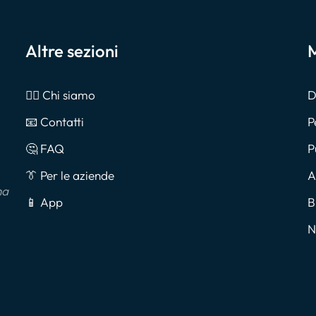
Altre sezioni
M
🙎‍♂️ Chi siamo
D
📧 Contatti
P
🤔 FAQ
P
👔 Per le aziende
A
na
📱 App
B
N