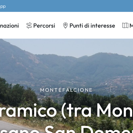
App
nazioni
Percorsi
Punti di interesse
MONTEFALCIONE
amico (tra Mon
sano San Domen