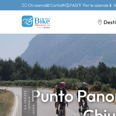
🙎‍♂️ Chi siamo
📧 Contatti
🤔 FAQ
👔 Per le aziende
📱 
Desti
Punto Panor
DA VEDERE
IRPINIA
HOME
Chiu