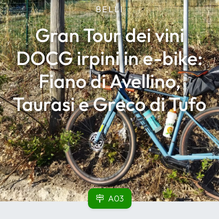
BELLI
Gran Tour dei vini
DOCG irpini in e-bike:
Fiano di Avellino,
Taurasi e Greco di Tufo
A03