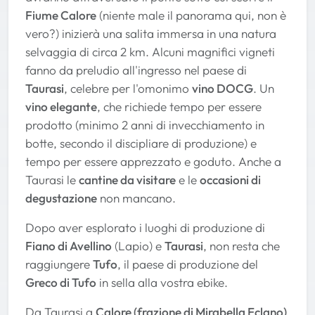
Fiume Calore
(niente male il panorama qui, non è
vero?) inizierà una salita immersa in una natura
selvaggia di circa 2 km. Alcuni magnifici vigneti
fanno da preludio all'ingresso nel paese di
Taurasi
, celebre per l'omonimo
vino DOCG
. Un
vino elegante
, che richiede tempo per essere
prodotto (minimo 2 anni di invecchiamento in
botte, secondo il discipliare di produzione) e
tempo per essere apprezzato e goduto. Anche a
Taurasi le
cantine da visitare
e le
occasioni di
degustazione
non mancano.
Dopo aver esplorato i luoghi di produzione di
Fiano di Avellino
(Lapio) e
Taurasi
, non resta che
raggiungere
Tufo
, il paese di produzione del
Greco di Tufo
in sella alla vostra ebike.
Da Taurasi a
Calore (frazione di Mirabella Eclano)