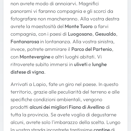
non avrete modo di annoiarvi. Magnifici
panorami vi faranno compagnia e gli scorci da
fotografare non mancheranno. Alla vostra destra
avrete la maestosità del
Monte Tuoro
a farvi
compagnia, con i paesi di
Luogosano
,
Gesualdo
,
Fontanarosa
in lontananza. Alla vostra sinistra,
invece, potrete ammirare il
Parco del Partenio
,
con
Montevergine
e altri luoghi abitati. Vi
ritroverete subito immersi in
uliveti
e
lunghe
distese di vigna
.
Arrivati a Lapio, fate un giro nel paese. In questo
territorio, grazie alle peculiarità del terreno e alle
specifiche condizioni ambientali, vengono
prodotti
alcuni dei migliori Fiano di Avellino
di
tutta la provincia. Se avete voglia di degustarne
alcuni, avrete solo l'imbarazzo della scelta. Lungo
la vostra strada incontrete tantissime
cantine
di