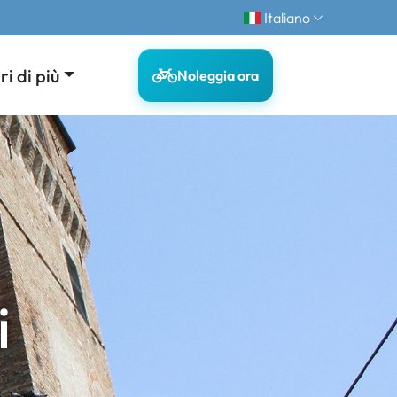
Italiano
i di più
Noleggia ora
i