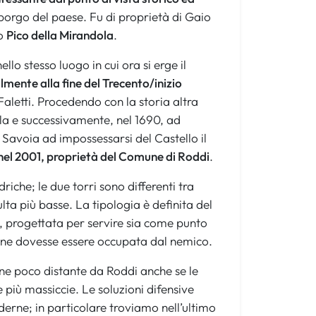
borgo del paese. Fu di proprietà di Gaio
fo
Pico della Mirandola
.
llo stesso luogo in cui ora si erge il
lmente alla fine del Trecento/inizio
aletti. Procedendo con la storia altra
la e successivamente, nel 1690, ad
 Savoia ad impossessarsi del Castello il
nel 2001, proprietà del Comune di Roddi
.
driche; le due torri sono differenti tra
ulta più basse. La tipologia è definita del
lo, progettata per servire sia come punto
azione dovesse essere occupata dal nemico.
une poco distante da Roddi anche se le
e più massiccie. Le soluzioni difensive
derne; in particolare troviamo nell’ultimo