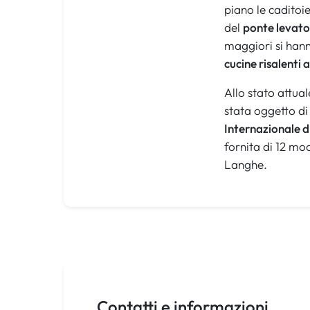
piano le caditoi
del
ponte levato
maggiori si hann
cucine risalenti
Allo stato attual
stata oggetto di 
Internazionale d
fornita di 12 mod
Langhe.
Contatti e informazioni