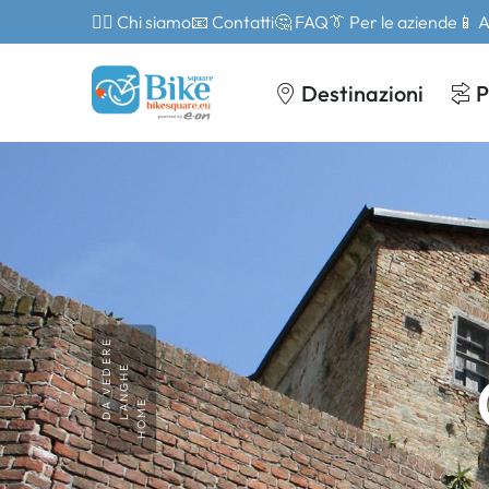
🙎‍♂️ Chi siamo
📧 Contatti
🤔 FAQ
👔 Per le aziende
📱 
Destinazioni
P
DA VEDERE
LANGHE
HOME