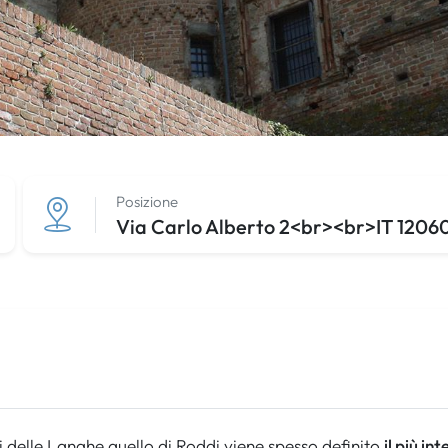
Posizione
Via Carlo Alberto 2<br><br>IT 12060 
lli delle Langhe quello di Roddi viene spesso definito
il più in