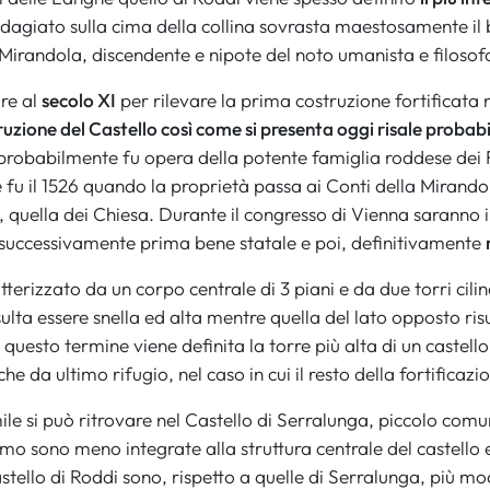
adagiato sulla cima della collina sovrasta maestosamente il 
Mirandola, discendente e nipote del noto umanista e filoso
re al
secolo XI
per rilevare la prima costruzione fortificata ne
ruzione del Castello così come si presenta oggi risale probabi
probabilmente fu opera della potente famiglia roddese dei F
fu il 1526 quando la proprietà passa ai Conti della Mirando
a, quella dei Chiesa. Durante il congresso di Vienna saranno i
 successivamente prima bene statale e poi, definitivamente
atterizzato da un corpo centrale di 3 piani e da due torri cilin
sulta essere snella ed alta mentre quella del lato opposto ris
n questo termine viene definita la torre più alta di un castel
he da ultimo rifugio, nel caso in cui il resto della fortific
mile si può ritrovare nel Castello di Serralunga, piccolo com
timo sono meno integrate alla struttura centrale del castello 
astello di Roddi sono, rispetto a quelle di Serralunga, più mo