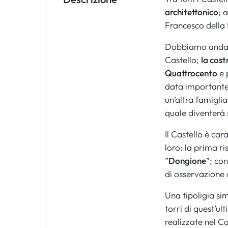
architettonico
; 
Francesco della 
Dobbiamo anda
Castello;
la cost
Quattrocento
e 
data importante 
un’altra famigli
quale diventerà
Il Castello è car
loro: la prima ri
”
Dongione
”; co
di osservazione c
Una tipoligia si
torri di quest’ul
realizzate nel C