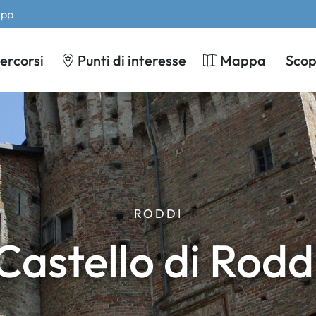
App
ercorsi
Punti di interesse
Mappa
Scopr
RODDI
Castello di Rodd