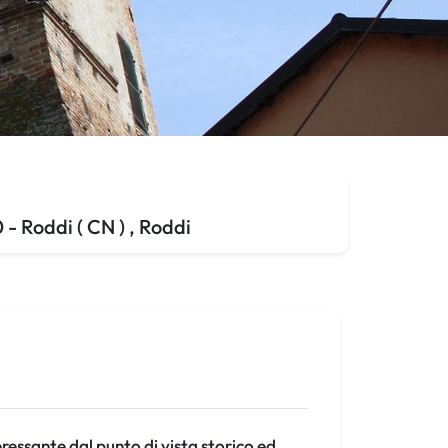
- Roddi ( CN ) , Roddi
teressante dal punto di vista storico ed