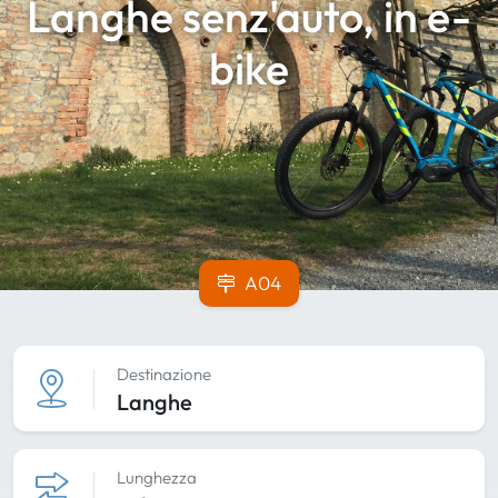
Langhe senz'auto, in e-
bike
A04
Destinazione
Langhe
Lunghezza