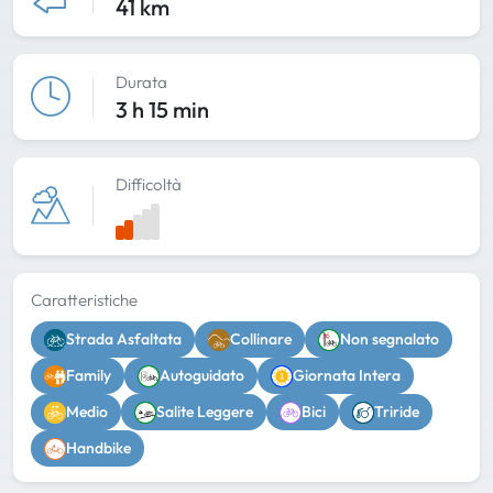
41 km
Durata
3 h 15 min
Difficoltà
Caratteristiche
Strada Asfaltata
Collinare
Non segnalato
Family
Autoguidato
Giornata Intera
Medio
Salite Leggere
Bici
Triride
Handbike