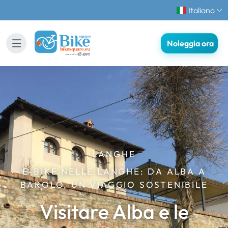
Italiano
Noleggia ora
LANGHE
E-BIKE NELLE LANGHE: DA ALBA A
BAROLO, UN VIAGGIO SOSTENIBILE
Visitare Alba e le