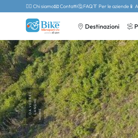
🙎‍♂️ Chi siamo
📧 Contatti
🤔 FAQ
👔 Per le aziende
📱 
Destinazioni
P
DA VEDERE
LANGHE
HOME