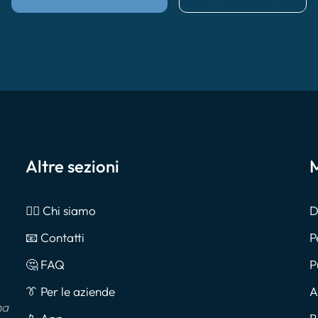
Altre sezioni
M
🙎‍♂️ Chi siamo
D
📧 Contatti
P
🤔 FAQ
P
👔 Per le aziende
A
na