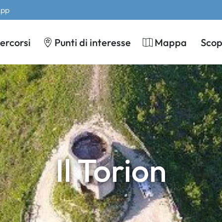
App
ercorsi
Punti di interesse
Mappa
Scopr
Il Torion