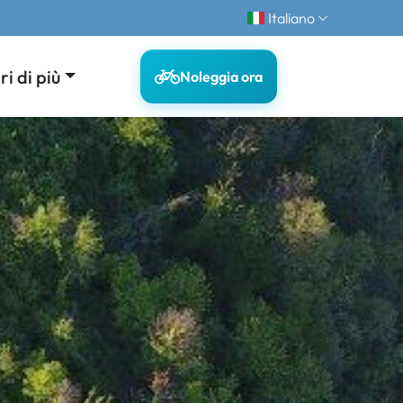
Italiano
i di più
Noleggia ora