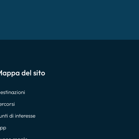
appa del sito
estinazioni
ercorsi
unti di interesse
pp