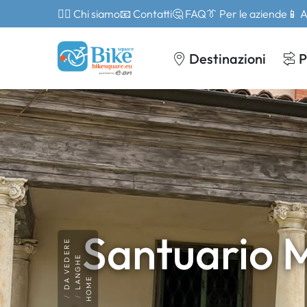
🙎‍♂️ Chi siamo
📧 Contatti
🤔 FAQ
👔 Per le aziende
📱 
Destinazioni
P
Santuario 
DA VEDERE
LANGHE
HOME