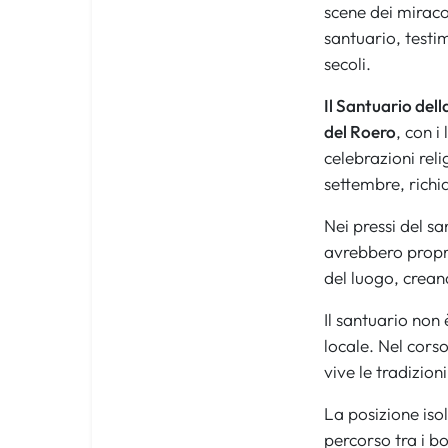
scene dei miracol
santuario, testim
secoli.
Il Santuario del
del Roero
, con i
celebrazioni reli
settembre, richi
Nei pressi del s
avrebbero propri
del luogo, crean
Il santuario non
locale. Nel cors
vive le tradizioni
La posizione iso
percorso tra i b