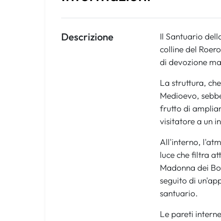
Descrizione
Il Santuario dell
colline del Roer
di devozione mar
La struttura, che
Medioevo, sebben
frutto di ampliam
visitatore a un 
All'interno, l'a
luce che filtra 
Madonna dei Bosc
seguito di un'ap
santuario.
Le pareti interne