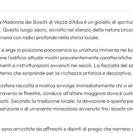
a Madonna dei Boschi di Vezza d'Alba è un gioiello di spiritu
o. Questo luogo sacro, avvolto nel silenzio della natura cir
iana con radici profonde nella storia locale.
 si erge in posizione panoramica su un'altura immersa nei bosc
e l'edificio attuale mostri prevalentemente caratteristiche a
enti e ristrutturazioni avvenuti nei secoli. La facciata del s
interno che sorprende per la ricchezza artistica e decorativa.
tmosfera raccolta e mistica avvolge immediatamente chi vi en
attraverso le finestre, conduce all'altare maggiore dove è cu
hi. Secondo la tradizione locale, la devozione a questa pa
parizione o di un evento miracoloso avvenuto tra i boschi circ
 sono arricchite da affreschi e dipinti di pregio che narrano 