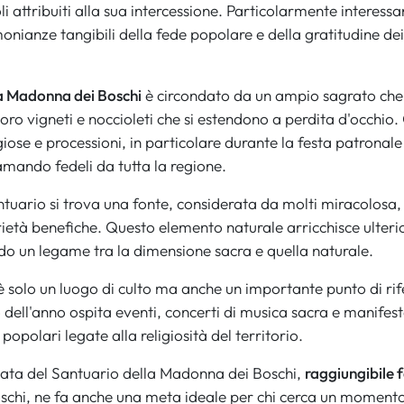
i attribuiti alla sua intercessione. Particolarmente interessa
onianze tangibili della fede popolare e della gratitudine dei 
la Madonna dei Boschi
è circondato da un ampio sagrato che 
 loro vigneti e noccioleti che si estendono a perdita d'occhi
giose e processioni, in particolare durante la festa patronal
amando fedeli da tutta la regione.
antuario si trova una fonte, considerata da molti miracolosa,
età benefiche. Questo elemento naturale arricchisce ulterior
do un legame tra la dimensione sacra e quella naturale.
 è solo un luogo di culto ma anche un importante punto di ri
o dell'anno ospita eventi, concerti di musica sacra e manife
 popolari legate alla religiosità del territorio.
lata del Santuario della Madonna dei Boschi,
raggiungibile 
oschi, ne fa anche una meta ideale per chi cerca un momento