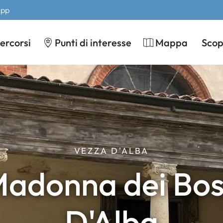
App
ercorsi
Punti di interesse
Mappa
Scopr
VEZZA D'ALBA
Madonna dei Bosc
D'Alba