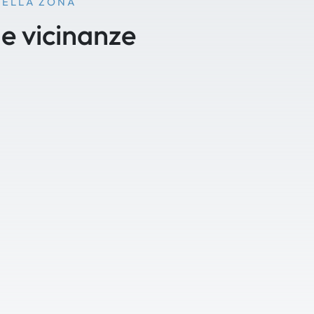
NELLA ZONA
le vicinanze