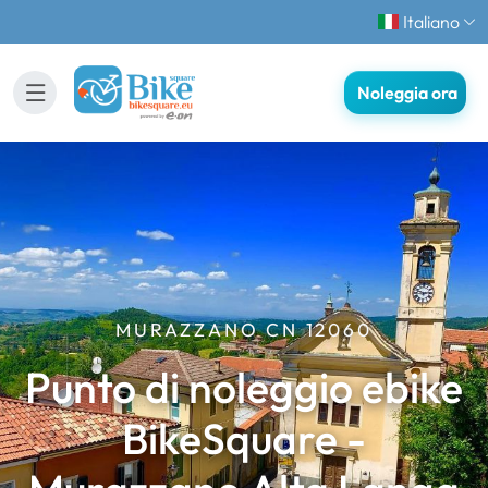
Italiano
Noleggia ora
MURAZZANO CN 12060
Punto di noleggio ebike
BikeSquare -