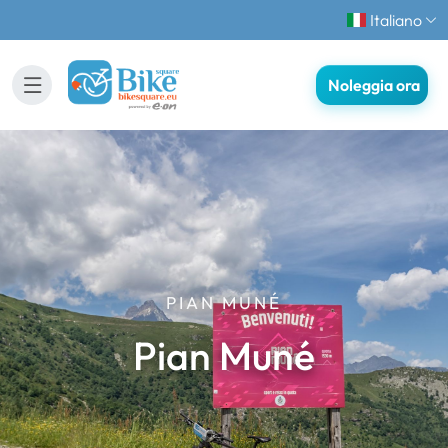
Italiano
Noleggia ora
PIAN MUNÉ
Pian Muné