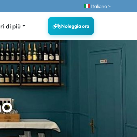
Italiano
i di più
Noleggia ora
no