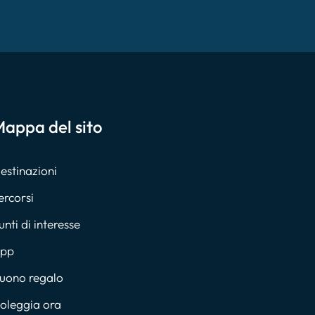
appa del sito
estinazioni
ercorsi
unti di interesse
pp
uono regalo
oleggia ora