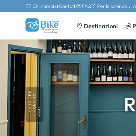
🙎‍♂️ Chi siamo
📧 Contatti
🤔 FAQ
👔 Per le aziende
📱 
Destinazioni
P
MANGIARE
R
MONVISO
HOME