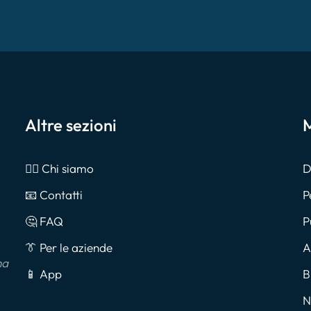
Altre sezioni
M
🙎‍♂️ Chi siamo
D
📧 Contatti
P
🤔 FAQ
P
👔 Per le aziende
A
na
📱 App
B
N