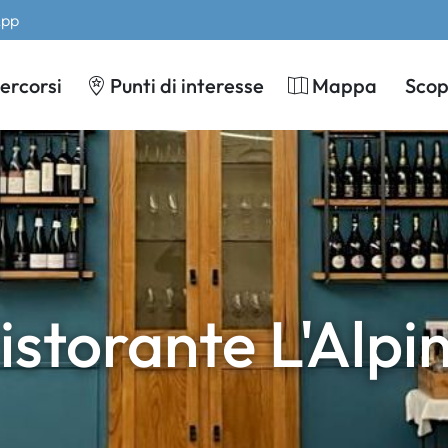
App
ercorsi
Punti di interesse
Mappa
Scopr
istorante L'Alpi