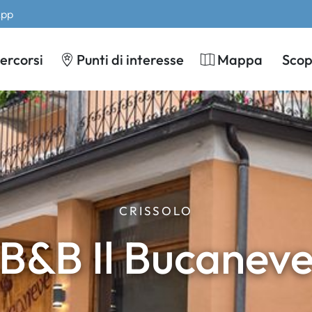
App
ercorsi
Punti di interesse
Mappa
Scopr
CRISSOLO
B&B Il Bucanev