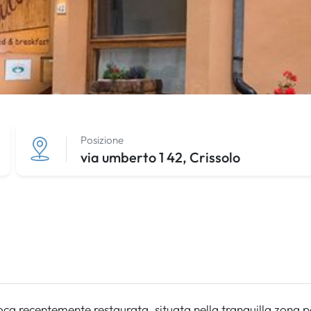
Posizione
via umberto 1 42, Crissolo
oca recentemente restaurata, situata nella tranquilla zona pe