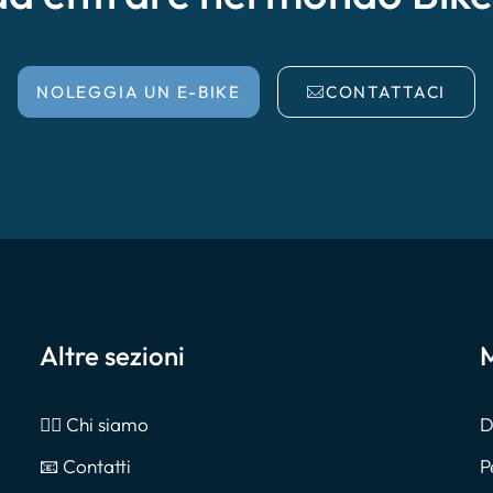
NOLEGGIA UN E-BIKE
CONTATTACI
Altre sezioni
M
🙎‍♂️ Chi siamo
D
📧 Contatti
P