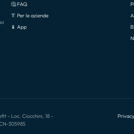
🤔 FAQ
P
👔 Per le aziende
A
na
📱 App
B
N
it - Loc. Ciocchini, 18 -
Privacy
: CN-305985