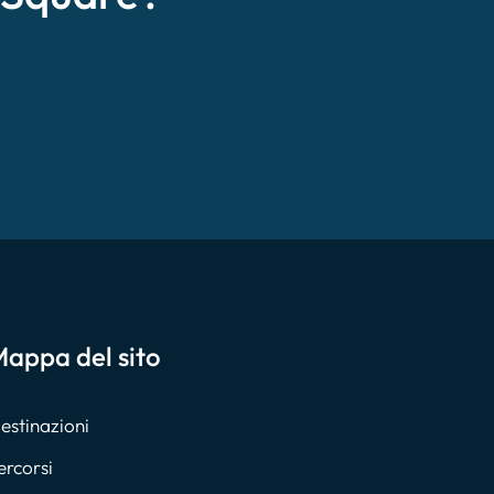
appa del sito
estinazioni
ercorsi