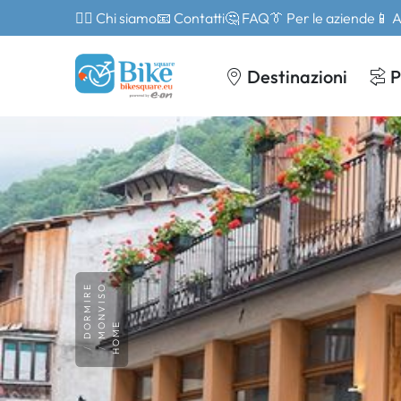
🙎‍♂️ Chi siamo
📧 Contatti
🤔 FAQ
👔 Per le aziende
📱 
Destinazioni
P
DORMIRE
MONVISO
HOME