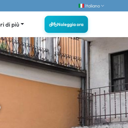
Italiano
i di più
Noleggia ora
e