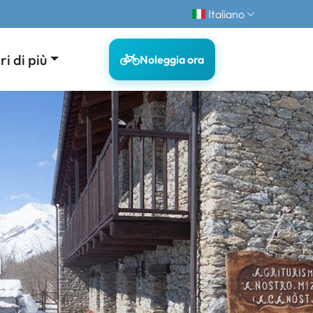
Italiano
i di più
Noleggia ora
n