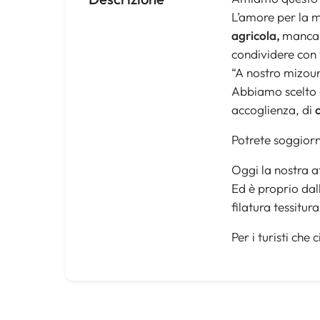
L’amore per la m
agricola,
mancant
condividere con vo
“A nostro mizoun
Abbiamo scelto q
accoglienza, di
Potrete soggiorn
Oggi la nostra at
Ed è proprio dal
filatura tessitu
Per i turisti che