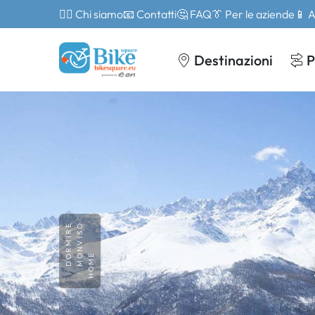
🙎‍♂️ Chi siamo
📧 Contatti
🤔 FAQ
👔 Per le aziende
📱 
Destinazioni
P
DORMIRE
MONVISO
HOME