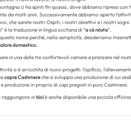
ontagna ci ha spinti fin quassù, dove abbiamo ripreso con 
e da molti anni. Successivamente abbiamo aperto l’attività 
i, che sarete nostri Ospiti, i nostri obiettivi e i nostri sogni.
” è la traduzione in lingua occitana di “
a cà nòsta
“.
uesto nome perché, nella semplicità, desideriamo trasmetter
calore domestico.
are in una delle tre confortevoli camere e pranzare nel nostro
tività si è arricchita di nuovi progetti: l’opificio, l’allevam
le
capre Cashmere
che si sviluppa una produzione di cui an
ra e produzione in proprio di capi pregiati in puro Cashmere.
 ci raggiungono in
bici
è anche disponibile una piccola officina