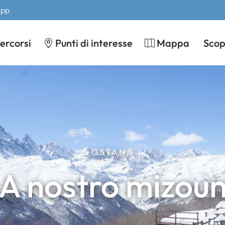
App
ercorsi
Punti di interesse
Mappa
Scopr
OSTANA
A nostro mizou