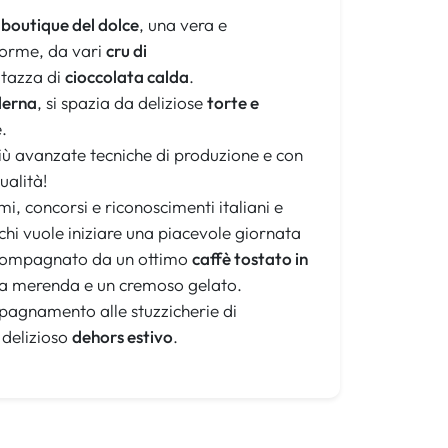
a
boutique del dolce
, una vera e
 forme, da vari
cru di
 tazza di
cioccolata calda
.
derna
, si spazia da deliziose
torte e
.
 più avanzate tecniche di produzione e con
ualità!
emi, concorsi e riconoscimenti italiani e
 chi vuole iniziare una piacevole giornata
ompagnato da un ottimo
caffè tostato in
na merenda e un cremoso gelato.
mpagnamento alle stuzzicherie di
l delizioso
dehors estivo
.