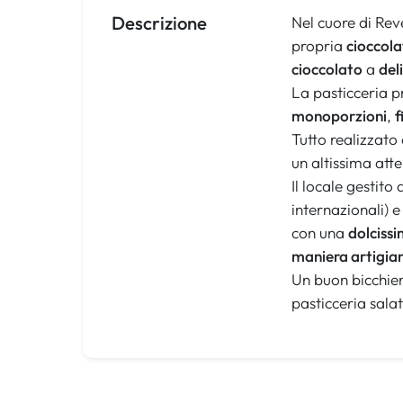
Descrizione
Nel cuore di Reve
propria
cioccola
cioccolato
a
del
La pasticceria 
monoporzioni
,
f
Tutto realizzato
un altissima att
Il locale gestito
internazionali) e
con una
dolciss
maniera artigia
Un buon bicchier
pasticceria sala