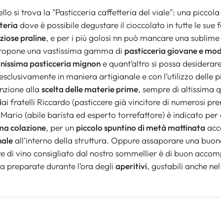
llo si trova la "Pasticceria caffetteria del viale": una piccol
teria
dove è possibile degustare il cioccolato in tutte le sue
iziose praline
, e per i più golosi nn può mancare una sublime
propone una vastissima gamma di
pasticceria giovane e mo
inissima pasticceria mignon
e quant’altro si possa desiderare
 esclusivamente in maniera artigianale e con l’utilizzo delle
enzione alla
scelta delle materie prime
, sempre di altissima q
 dai fratelli Riccardo (pasticcere già vincitore di numerosi pr
 Mario (abile barista ed esperto torrefattore) è indicato per
ima colazione
, per un
piccolo spuntino di metà mattinata
acc
nale
all’interno della struttura. Oppure assaporare una buo
e di vino consigliato dal nostro sommellier è di buon acco
ta preparate durante l’ora degli
aperitivi
, gustabili anche ne