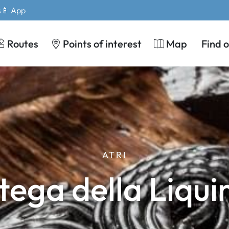
s
📱 App
Routes
Points of interest
Map
Find 
ATRI
tega della Liquir