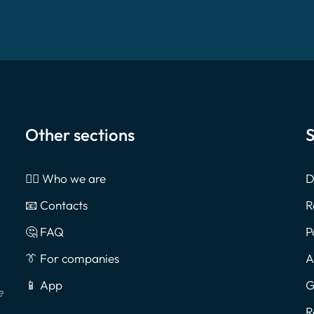
Other sections
S
🙎‍♂️ Who we are
D
📧 Contacts
R
🤔 FAQ
P
👔 For companies
A
📱 App
G
e
R