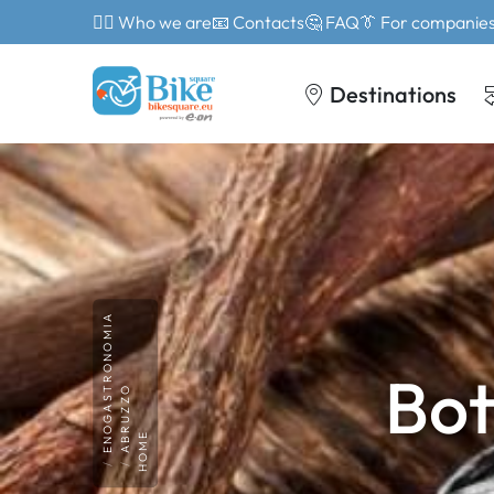
🙎‍♂️ Who we are
📧 Contacts
🤔 FAQ
👔 For companie
Destinations
ENOGASTRONOMIA
Bot
ABRUZZO
HOME