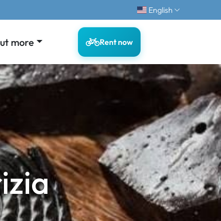
English
out more
Rent now
izia