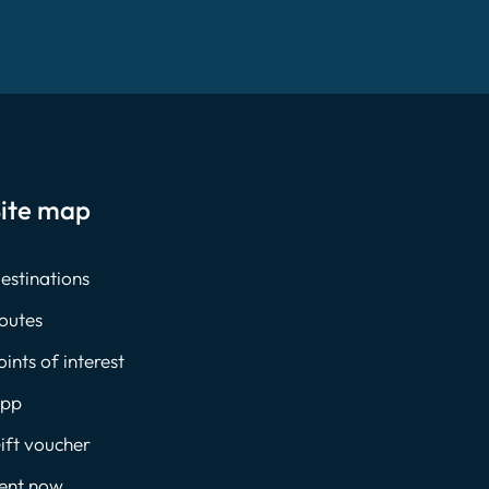
ite map
estinations
outes
oints of interest
pp
ift voucher
ent now