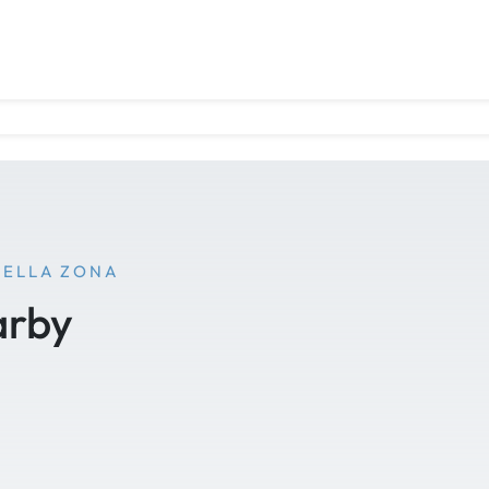
NELLA ZONA
arby