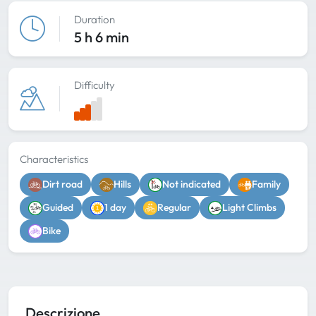
Duration
5 h 6 min
Difficulty
Characteristics
Dirt road
Hills
Not indicated
Family
Guided
1 day
Regular
Light Climbs
Bike
Descrizione