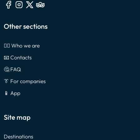
Other sections
🙎‍♂️ Who we are
📧 Contacts
🤔 FAQ
👔 For companies
📱 App
Site map
Destinations