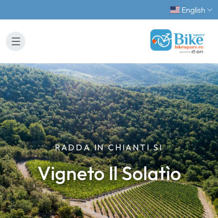
English
RADDA IN CHIANTI SI
Vigneto Il Solatìo