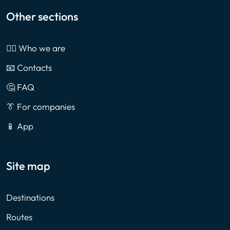
Other sections
🙎‍♂️ Who we are
📧 Contacts
🤔 FAQ
👔 For companies
📱 App
Site map
Destinations
Routes