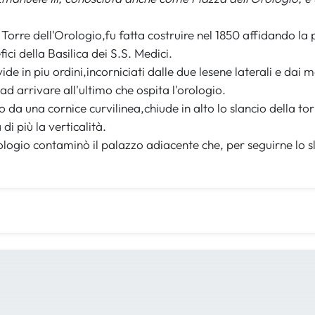
 Torre dell'Orologio,fu fatta costruire nel 1850 affidando la
ici della Basilica dei S.S. Medici.
vide in piu ordini,incorniciati dalle due lesene laterali e da
ad arrivare all'ultimo che ospita l'orologio.
ito da una cornice curvilinea,chiude in alto lo slancio della t
i più la verticalità.
logio contaminò il palazzo adiacente che, per seguirne lo slan