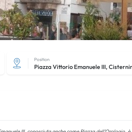
Position
Piazza Vittorio Emanuele III, Cisterni
Emanuele III, conosciuta anche come Piazza dell’Orologio, è 