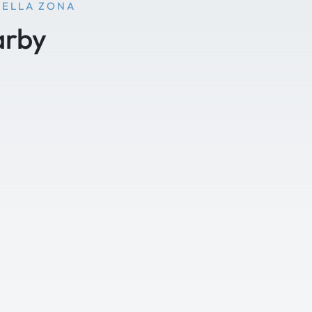
NELLA ZONA
arby