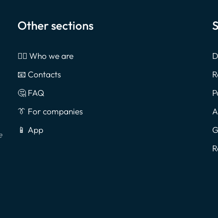
Other sections
S
🙎‍♂️ Who we are
D
📧 Contacts
R
🤔 FAQ
P
👔 For companies
A
📱 App
G
e
R