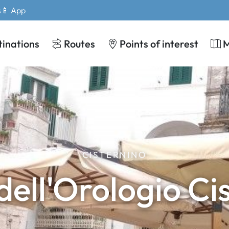
s
📱 App
tinations
Routes
Points of interest
CISTERNINO
dell'Orologio Ci