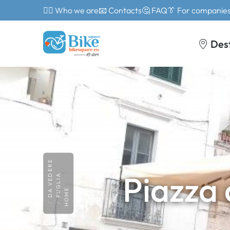
🙎‍♂️ Who we are
📧 Contacts
🤔 FAQ
👔 For companie
Des
DA VEDERE
Piazza 
PUGLIA
HOME