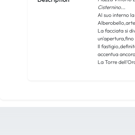
Cisternino...
Al suo interno la
Alberobello,artef
La facciata si di
un'apertura,fino 
Il fastigio,defin
accentua ancora d
La Torre dell'Oro