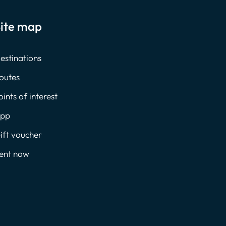
ite map
estinations
outes
oints of interest
pp
ift voucher
ent now