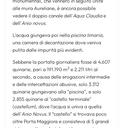
monumentali, che vennero in seguito unite
alle mura Aureliane, è ancora possibile
vedere il doppio canale dell'
Aqua Claudia
e
dell'
Anio novus
.
L'acqua giungeva poi nella
piscina limaria
,
una camera di decantazione dove veniva
pulita dalle impurità più evidenti.
Sebbene la portata giornaliera fosse di 4.607
3
quinarie, pari a 191.190 m
e 2.211 litri al
secondo, a causa delle erogazioni intermedie
e delle intercettazioni abusive, solo 3.312
quinarie giungevano alla “piscina”, e solo
2.855 quinarie al "castello terminale"
(
castellum
), dove l'acqua si univa a quella
dell'
Anio Novus
. Il “castello” si trovava poco
oltre Porta Maggiore e consisteva di 5 grandi