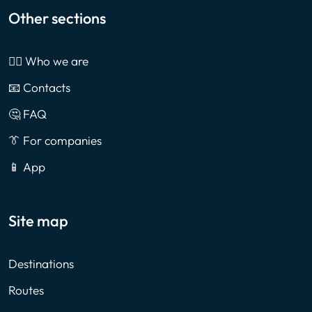
Other sections
🙎‍♂️ Who we are
📧 Contacts
🤔 FAQ
👔 For companies
📱 App
Site map
Destinations
Routes