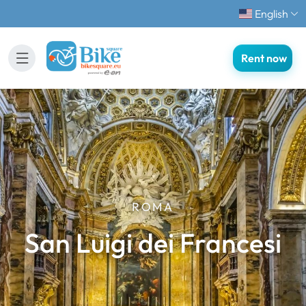
English
Rent now
ROMA
San Luigi dei Francesi