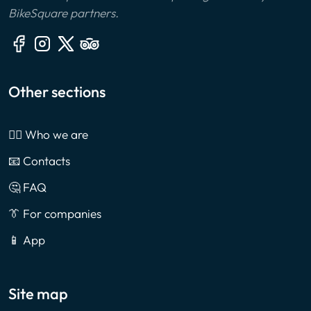
BikeSquare partners.
Other sections
🙎‍♂️ Who we are
📧 Contacts
🤔 FAQ
👔 For companies
📱 App
Site map