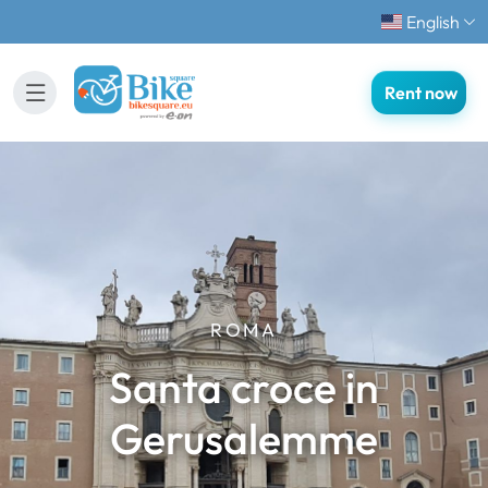
English
Rent now
ROMA
Santa croce in
Gerusalemme