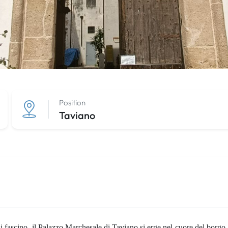
Position
Taviano
 fascino, il Palazzo Marchesale di Taviano si erge nel cuore del borgo, t