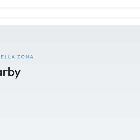
NELLA ZONA
arby