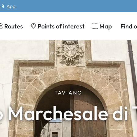
s
📱 App
Routes
Points of interest
Map
Find 
TAVIANO
o Marchesale di 