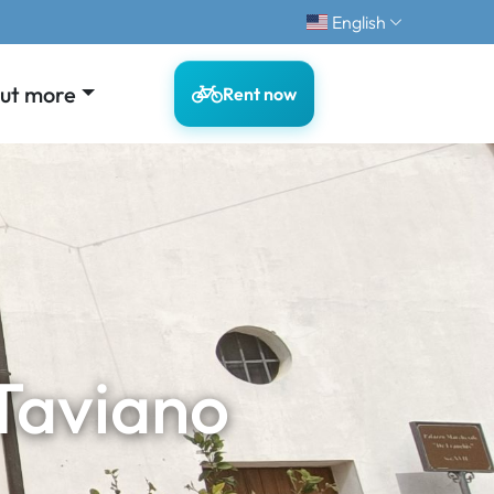
English
out more
Rent now
Taviano