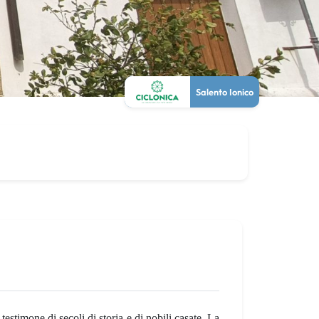
Salento Ionico
estimone di secoli di storia e di nobili casate. La