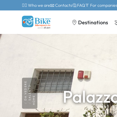
🙎‍♂️ Who we are
📧 Contacts
🤔 FAQ
👔 For companie
Destinations
DA VEDERE
SALENTO
Palazz
HOME