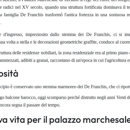
le radici nel XV secolo, quando una struttura fortificata dominava il te
a famiglia De Franchis trasformò l'antica fortezza in una sontuosa re
.
e d'ingresso, impreziosito dallo stemma dei De Franchis, ci si im
sua volta a stella e le decorazioni geometriche graffite, conduce al cuore
uttura delle residenze nobiliari, la zona residenziale era al primo piano e 
ammezzati, adibiti a granai, raccontano di un'epoca in cui l'agricoltura e
osità
cipio è conservato uno stemma marmoreo dei De Franchis, che ci riport
o balcone barocco, oggi scomparso perché distrutto negli anni Venti de
ancora segna il passare del tempo.
a vita per il palazzo marchesal