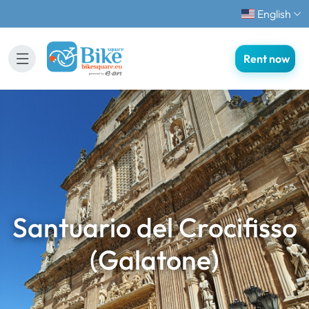
English
Rent now
Santuario del Crocifisso
(Galatone)