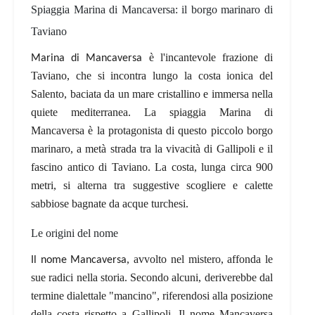
Spiaggia Marina di Mancaversa: il borgo marinaro di
Taviano
è l'incantevole frazione di
Marina di Mancaversa
Taviano, che si incontra lungo
la costa ionica del
Salento
, baciata da un mare cristallino e immersa nella
quiete mediterranea. La spiaggia Marina di
Mancaversa è la protagonista di questo piccolo borgo
marinaro, a metà strada tra la vivacità di Gallipoli e il
fascino antico di Taviano. La costa, lunga circa 900
metri, si alterna tra
suggestive scogliere
e
calette
sabbiose
bagnate da acque turchesi.
Le origini del nome
, avvolto nel mistero, affonda le
Il nome Mancaversa
sue radici nella storia
. Secondo alcuni, deriverebbe dal
termine dialettale "mancino", riferendosi alla posizione
della costa rispetto a Gallipoli. Il nome Mancaversa