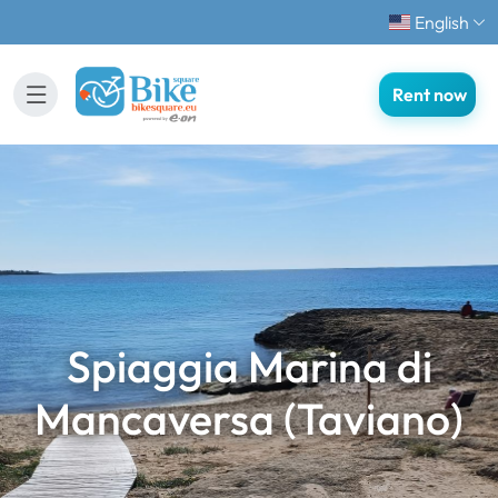
English
Rent now
Spiaggia Marina di
Mancaversa (Taviano)