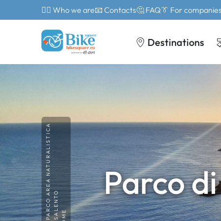
🙎‍♂️ Who we are
📧 Contacts
🤔 FAQ
👔 For companie
Destinations
PARCO AREA NATURALISTICA
Parco di
SALENTO
HOME