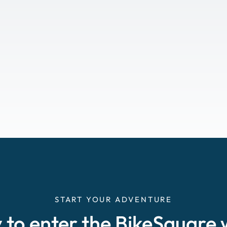
START YOUR ADVENTURE
 to enter the BikeSquare 