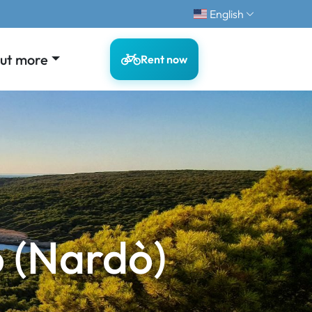
English
out more
Rent now
o (Nardò)