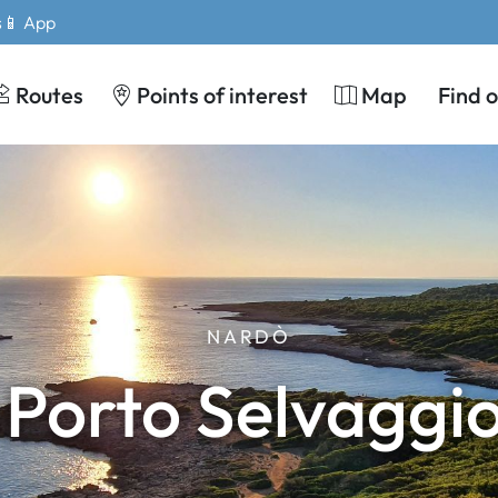
s
📱 App
Routes
Points of interest
Map
Find 
NARDÒ
 Porto Selvaggi