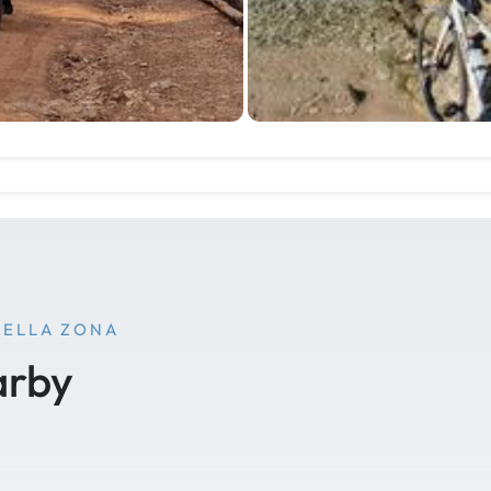
NELLA ZONA
arby