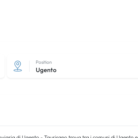
Position
Ugento
oviaria di Ugento - Taurisano trova tra i comuni di Ugento e 