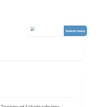
Salento Ionico
Taurisano ed è situata sulla linea