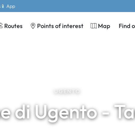
s
📱 App
Routes
Points of interest
Map
Find 
UGENTO
e di Ugento - T