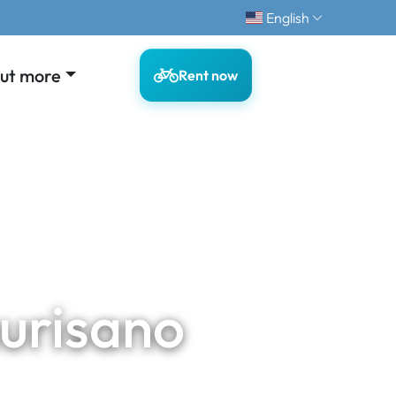
English
out more
Rent now
aurisano