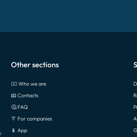
Other sections
S
🙎‍♂️ Who we are
D
📧 Contacts
R
🤔 FAQ
P
👔 For companies
A
📱 App
G
e