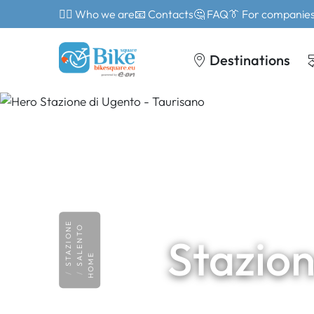
🙎‍♂️ Who we are
📧 Contacts
🤔 FAQ
👔 For companie
Destinations
STAZIONE
SALENTO
Stazion
HOME