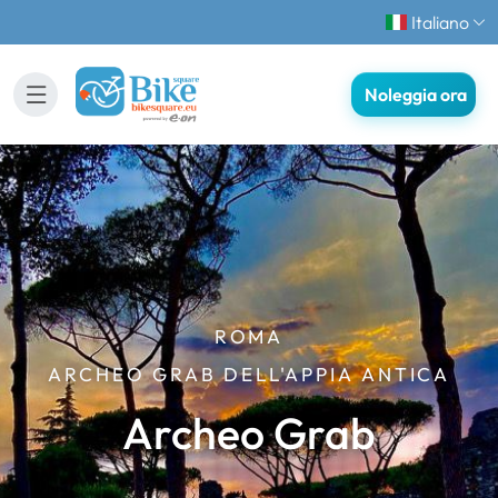
Italiano
Noleggia ora
ROMA
ARCHEO GRAB DELL'APPIA ANTICA
Archeo Grab