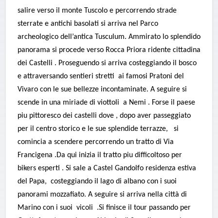
salire verso il monte Tuscolo e percorrendo strade
sterrate e antichi basolati si arriva nel Parco
archeologico dell’antica Tusculum. Ammirato lo splendido
panorama si procede verso Rocca Priora ridente cittadina
dei Castelli . Proseguendo si arriva costeggiando il bosco
e attraversando sentieri stretti ai famosi Pratoni del
Vivaro con le sue bellezze incontaminate. A seguire si
scende in una miriade di viottoli a Nemi . Forse il paese
piu pittoresco dei castelli dove , dopo aver passeggiato
per il centro storico e le sue splendide terrazze, si
comincia a scendere percorrendo un tratto di Via
Francigena .Da qui inizia il tratto piu difficoltoso per
bikers esperti . Si sale a Castel Gandolfo residenza estiva
del Papa, costeggiando il lago di albano con i suoi
panorami mozzafiato. A seguire si arriva nella città di
Marino con i suoi vicoli .Si finisce il tour passando per