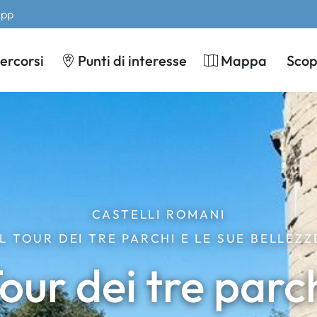
App
ercorsi
Punti di interesse
Mappa
Scopr
CASTELLI ROMANI
IL TOUR DEI TRE PARCHI E LE SUE BELLEZZ
our dei tre parc