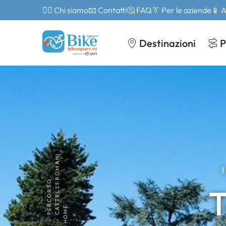
🙎‍♂️ Chi siamo
📧 Contatti
🤔 FAQ
👔 Per le aziende
📱 
Destinazioni
P
CASTELLI ROMANI
PERCORSO
T
HOME