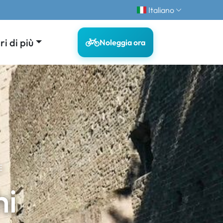
Italiano
i di più
Noleggia ora
E
hi