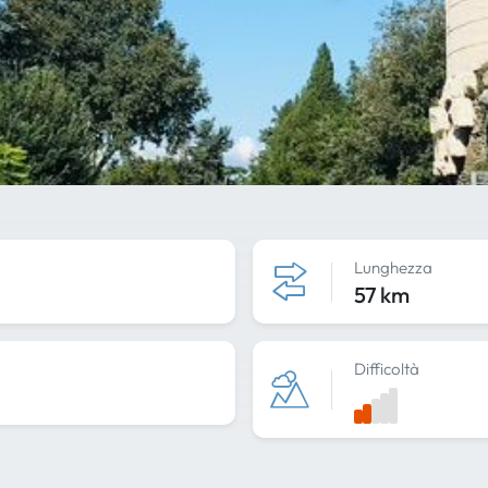
Lunghezza
57 km
Difficoltà