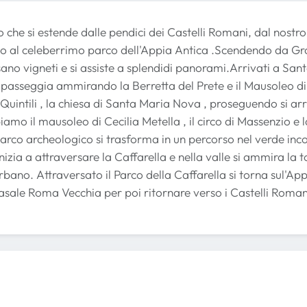
o che si estende dalle pendici dei Castelli Romani, dal nostr
no al celeberrimo parco dell'Appia Antica .Scendendo da Gr
ano vigneti e si assiste a splendidi panorami.Arrivati a San
Si passeggia ammirando la Berretta del Prete e il Mausoleo 
i Quintili , la chiesa di Santa Maria Nova , proseguendo si a
mo il mausoleo di Cecilia Metella , il circo di Massenzio e l
parco archeologico si trasforma in un percorso nel verde inc
inizia a attraversare la Caffarella e nella valle si ammira la
bano. Attraversato il Parco della Caffarella si torna sul'Appi
asale Roma Vecchia per poi ritornare verso i Castelli Roman