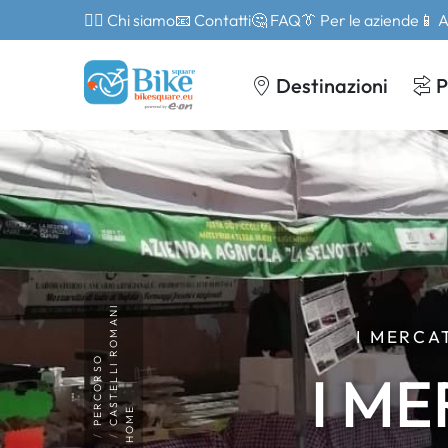
🙎‍♂️ Chi siamo
📧 Contatti
🤔 FAQ
👔 Per le aziende
📱 
Destinazioni
P
CASTELLI ROMANI
I MERCA
PERCORSO
I M
HOME