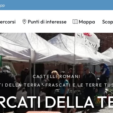
App
ercorsi
Punti di interesse
Mappa
Scopr
CASTELLI ROMANI
TI DELLA TERRA -FRASCATI E LE TERRE T
ERCATI DELLA T