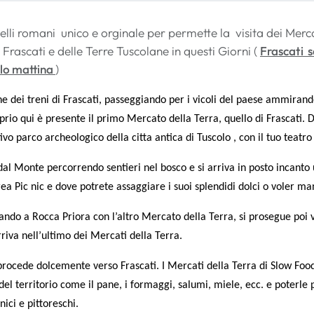
elli romani unico e orginale per permette la visita dei Me
Frascati e delle Terre Tuscolane in questi Giorni (
Frascati 
olo mattina
)
one dei treni di Frascati, passeggiando per i vicoli del paese ammirand
prio qui è presente il primo Mercato della Terra, quello di Frascati. D
vo parco archeologico della citta antica di Tuscolo , con il tuo teatro e 
dal Monte percorrendo sentieri nel bosco e si arriva in posto incanto u
rea Pic nic e dove potrete assaggiare i suoi splendidi dolci o voler man
vando a Rocca Priora con l’altro Mercato della Terra, si prosegue poi
rriva nell’ultimo dei Mercati della Terra.
i procede dolcemente verso Frascati. I Mercati della Terra di Slow Foo
del territorio come il pane, i formaggi, salumi, miele, ecc. e poterle 
ici e pittoreschi.