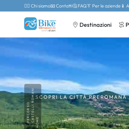
🙎‍♂️ Chi siamo
📧 Contatti
🤔 FAQ
👔 Per le aziende
📱 
Destinazioni
P
CASTELLI ROMANI
SCOPRI LA CITTÀ PREROMANA 
PERCORSO
HOME