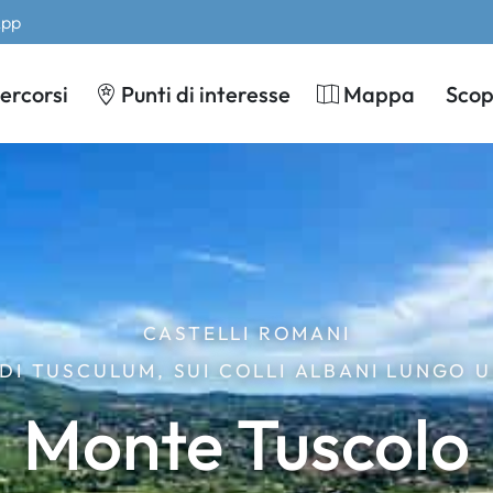
App
ercorsi
Punti di interesse
Mappa
Scopr
CASTELLI ROMANI
DI TUSCULUM, SUI COLLI ALBANI LUNGO 
Monte Tuscolo