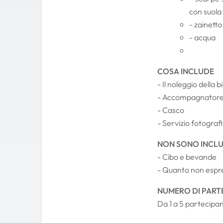
con suola
- zainetto
- acqua
COSA INCLUDE
- Il noleggio della
- Accompagnatore 
- Casco
- Servizio fotograf
NON SONO INCLU
- Cibo e bevande
- Quanto non espr
NUMERO DI PART
Da 1 a 5 partecipan