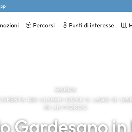
App
nazioni
Percorsi
Punti di interesse
GARDA
SCOPERTA DEI LUOGHI DOVE IL LAGO DI G
IN UN FIORDO
rdo Gardesano i