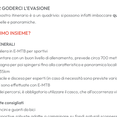
 GODERCI L’EVASIONE
qu
nostro itinerario è a un quadrivio: si possono infatti imboccare
belle e panoramiche.
SIMO INSIEME?
ENERALI
liera in E-MTB per sportivi
rontare con un buon livello di allenamento, prevede circa 700 met
gna per poi spingersi fino alla caratteristica e panoramica local
a 35km
a facile e discesa per esperti (in caso di necessità sono previste v
ni sono effettuate con E-MTB
dei percorsi, è obbligatorio utilizzare il casco, che all’occorrenza v
e consigliati
cini e guanti da bici
sportive robuste adatte a camminare su fondi naturali sconnessi