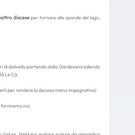
attro discese
per tornare alle sponde del lago,
ri di dislivello partendo dalla Gardesana salendo
ità Le Cà.
arianti per rendere la discesa meno impegnativa)
i forniremo noi.
 (ad es. trekking, evitare scarpe da ginnastica