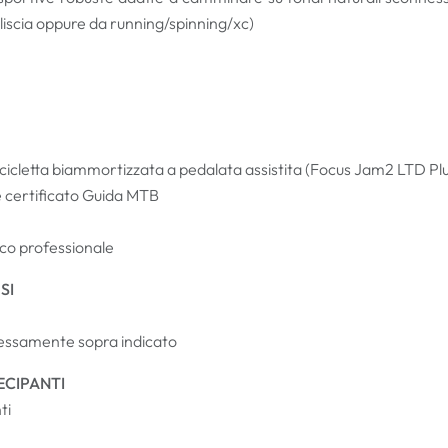
 liscia oppure da running/spinning/xc)
 bicicletta biammortizzata a pedalata assistita (Focus Jam2 LTD Pl
certificato Guida MTB
ico professionale
SI
essamente sopra indicato
ECIPANTI
ti