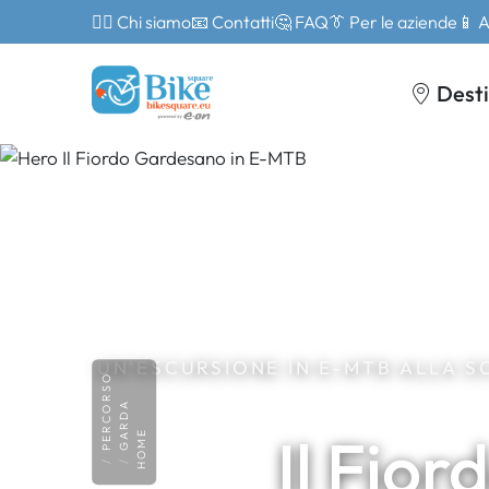
🙎‍♂️ Chi siamo
📧 Contatti
🤔 FAQ
👔 Per le aziende
📱 
Desti
UN'ESCURSIONE IN E-MTB ALLA 
PERCORSO
GARDA
Il Fio
HOME