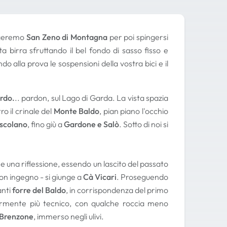
geremo
San Zeno di Montagna
per poi spingersi
a birra sfruttando il bel fondo di sasso fisso e
 alla prova le sospensioni della vostra bici e il
ordo.
.. pardon, sul Lago di Garda. La vista spazia
o il crinale del
Monte Baldo
, pian piano l'occhio
oscolano
, fino giù a
Gardone e Salò
. Sotto di noi si
 una riflessione, essendo un lascito del passato
on ingegno - si giunge a
Cà Vicari
. Proseguendo
anti
forre del Baldo
, in corrispondenza del primo
ermente più tecnico, con qualche roccia meno
 Brenzone
, immerso negli ulivi.