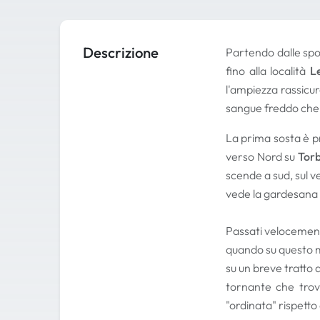
Descrizione
Partendo dalle spo
fino alla località
L
l'ampiezza rassicur
sangue freddo che 
La prima sosta è p
verso Nord su
Torb
scende a sud, sul 
vede la gardesana 
Passati velocemen
quando su questo m
su un breve tratto 
tornante che trov
"ordinata" rispett