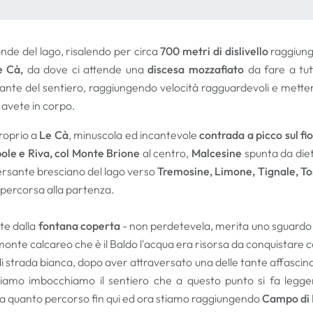
nde del lago, risalendo per circa
700 metri di dislivello
raggiun
e Cà,
da dove
ci attende una
discesa mozzafiato
da fare a tutt
ante del sentiero, raggiungendo velocità ragguardevoli e mettendo
avete in corpo.
roprio a
Le Cà
, minuscola ed incantevole
contrada a picco sul fi
ole e Riva, col Monte Brione
al centro,
Malcesine
spunta da dietr
versante bresciano del lago verso
Tremosine, Limone, Tignale, T
percorsa alla partenza.
te dalla
fontana coperta
- non perdetevela, merita uno sguardo e
onte calcareo che è il Baldo l'acqua era risorsa da conquistare c
di strada bianca, dopo aver attraversato una delle tante affascin
iamo imbocchiamo il sentiero che a questo punto si fa legg
o a quanto percorso fin qui ed ora stiamo raggiungendo
Campo
di