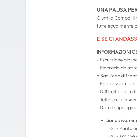
UNA PAUSA PER
Giunti a Campo, il 
tutte egualmente 
E SE CI ANDAS
INFORMAZIONI G
- Escursione giorna
- Itinerario da aff
a San Zeno di Monta
- Percorso di circ
- Difficoltà: salit
- Tutte le escursio
- Data la tipologia 
Sono vivament
- Pantalon
- scarpe 