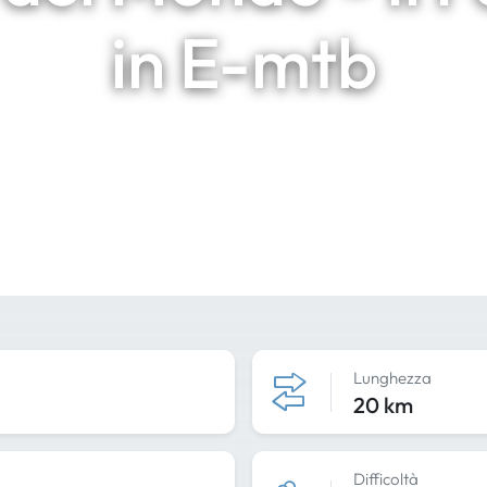
in E-mtb
Lunghezza
20 km
Difficoltà