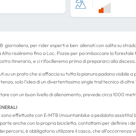
 giornaliera, per rider esperti e ben allenati con salita su strada
lta risaliremo fino a Loc. Pozze per poi imboccare la forestale fin
ostro itinerario, e ci rifocilleremo prima di prepararci alla discesa.
 su un prato che si affaccia su tutta la pianura padana visibile a p
nza, solo l’idea di un divertentissimo single trail tecnico di oltre
ntare con un buon livello di allenamento, prevede circa 1000 metri 
ENERALI
oni sono effettuate con E-MTB (mountainbike a pedalata assistita
parte anche con la propria bicicletta, contattami per definire i det
dei percorsi, è obbligatorio utilizzare il casco, che all’occorrenza 