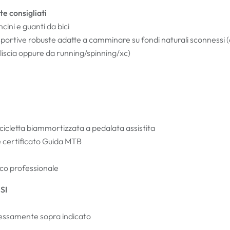
e consigliati
cini e guanti da bici
sportive robuste adatte a camminare su fondi naturali sconnessi (
 liscia oppure da running/spinning/xc)
 bicicletta biammortizzata a pedalata assistita
certificato Guida MTB
ico professionale
SI
essamente sopra indicato