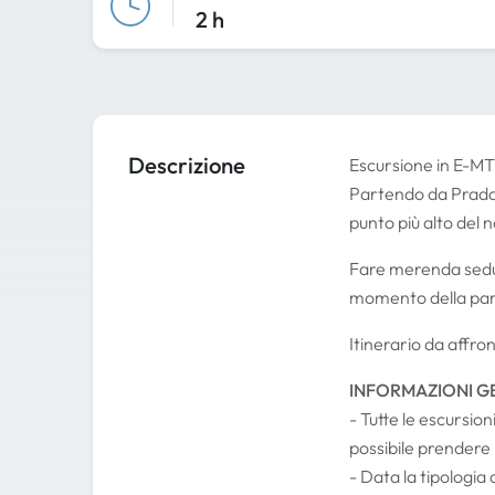
2 h
Descrizione
Escursione in E-MTB
Partendo da Prada A
punto più alto del n
Fare merenda seduti
momento della parte
Itinerario da affro
INFORMAZIONI G
- Tutte le escursi
possibile prendere 
- Data la tipologia 