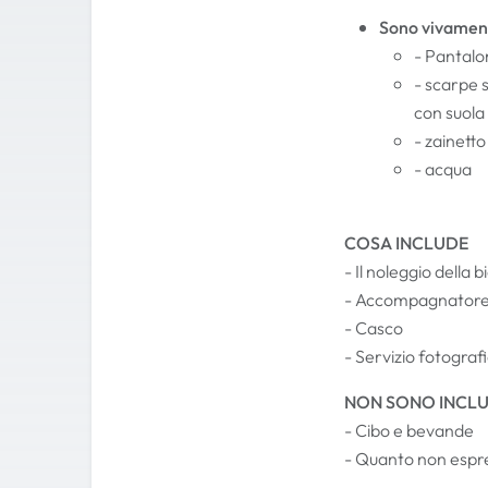
Sono vivament
- Pantalon
- scarpe 
con suola
- zainetto
- acqua
COSA INCLUDE
- Il noleggio della
- Accompagnatore 
- Casco
- Servizio fotograf
NON SONO INCLU
- Cibo e bevande
- Quanto non espr