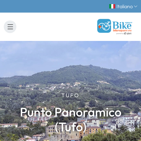
Italiano
TUFO
Punto Panoramico
(Tufo)