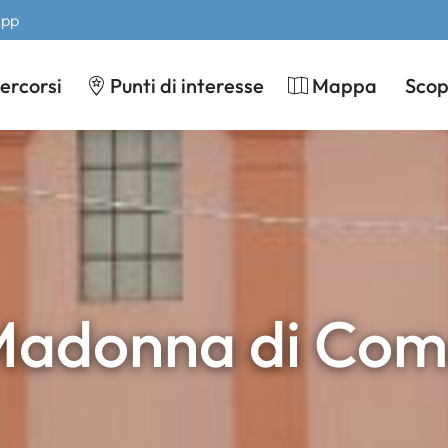
App
ercorsi
Punti di interesse
Mappa
Scopr
adonna di Co