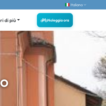
Italiano
i di più
Noleggia ora
mo