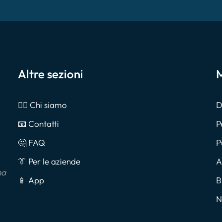
Altre sezioni
M
🙎‍♂️ Chi siamo
D
📧 Contatti
P
🤔 FAQ
P
👔 Per le aziende
A
na
📱 App
B
N