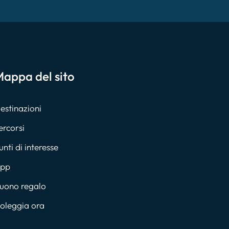
appa del sito
estinazioni
ercorsi
unti di interesse
pp
uono regalo
oleggia ora