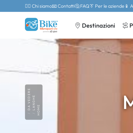
🙎‍♂️ Chi siamo
📧 Contatti
🤔 FAQ
👔 Per le aziende
📱 
Destinazioni
P
DA VEDERE
M
LANGHE
HOME