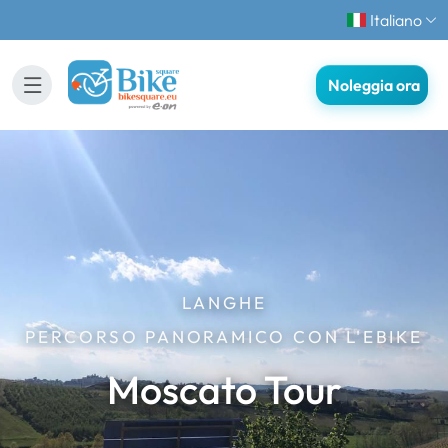
Italiano
Noleggia ora
LANGHE
PERCORSO PANORAMICO CON L'EBIKE
Moscato Tour