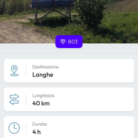
B03
Destinazione
Langhe
Lunghezza
40 km
Durata
4 h