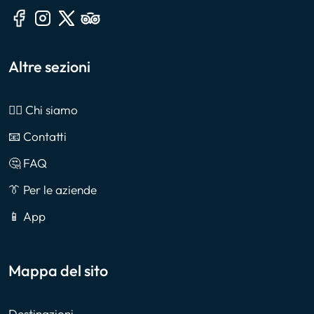
Altre sezioni
🙎‍♂️ Chi siamo
📧 Contatti
🤔 FAQ
👔 Per le aziende
📱 App
Mappa del sito
Destinazioni