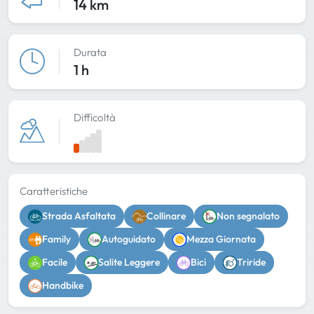
14 km
Durata
1 h
Difficoltà
Caratteristiche
Strada Asfaltata
Collinare
Non segnalato
Family
Autoguidato
Mezza Giornata
Facile
Salite Leggere
Bici
Triride
Handbike