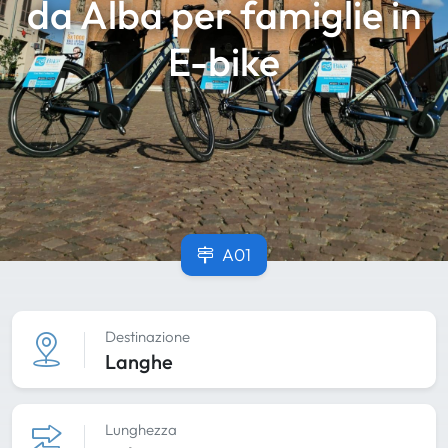
da Alba per famiglie in
E-bike
A01
Destinazione
Langhe
Lunghezza