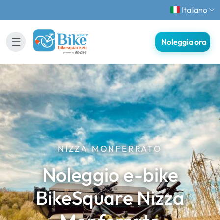
Italiano
Noleggia ora
NIZZA MONFERRATO
Noleggio e-bike
BikeSquare Nizza